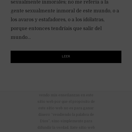
sexualmente inmorales; no me refería a la
gente sexualmente inmoral de este mundo, o a
los avaros y estafadores, o a los idólatras,
porque entonces tendríais que salir del
mundo...
LEER
No hay anuncios publicitarios ni
vendo mis enseñanzas en este
sitio web por que el propósito de
este sitio web no es para ganar
dinero “vendiendo la palabra de
Dios”, sino simplemente para
difundir la verdad. Este sitio web