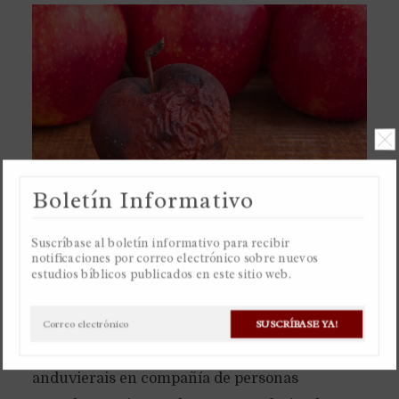
Boletín Informativo
Suscríbase al boletín informativo para recibir
notificaciones por correo electrónico sobre nuevos
A los creyentes se les ordena que no se asocien
estudios bíblicos publicados en este sitio web.
con los pecadores, pero no con los pecadores
que son incrédulos, sino con los pecadores que
SUSCRÍBASE YA!
son creyentes, En mi carta os escribí que no
anduvierais en compañía de personas