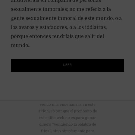
anduvierais en compañía de personas
sexualmente inmorales; no me refería a la
gente sexualmente inmoral de este mundo, o a
los avaros y estafadores, o a los idólatras,
porque entonces tendríais que salir del
mundo...
LEER
No hay anuncios publicitarios ni
vendo mis enseñanzas en este
sitio web por que el propósito de
este sitio web no es para ganar
dinero “vendiendo la palabra de
Dios”, sino simplemente para