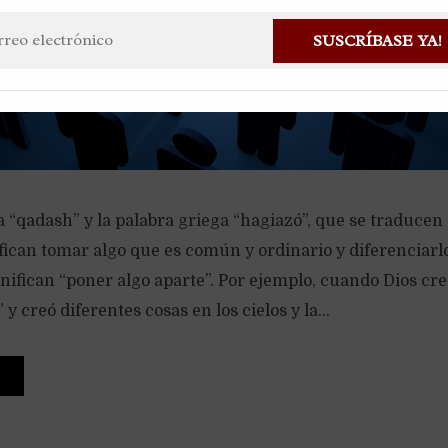
SUSCRÍBASE YA!
a “qadash” y la palabra griega “hagiazó”, que se traduce
nifican tomar algo que es común y ordinario y diferenciar
nifican “poner algo aparte”. Por ejemplo, cuando Dios creó 
” y creó diferentes cosas en los cielos y la...