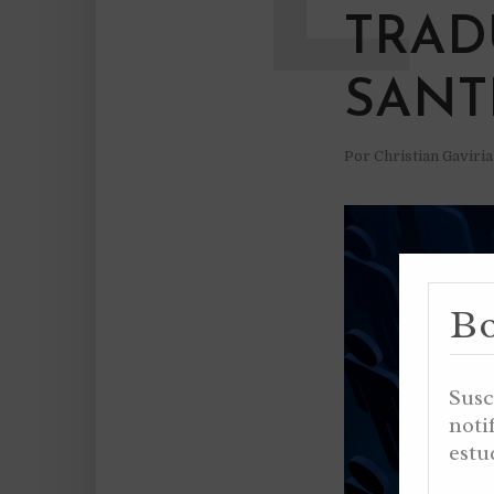
TRAD
SANT
Por
Christian Gaviri
Bo
Susc
noti
estu