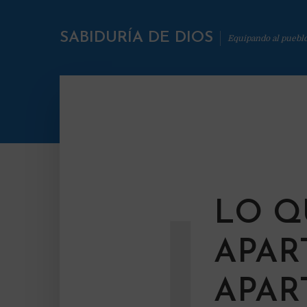
SABIDURÍA DE DIOS
Equipando al puebl
LO Q
L
APAR
APAR