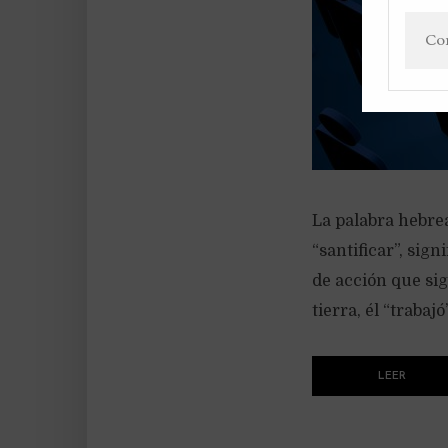
La palabra hebre
“santificar”, sig
de acción que sig
tierra, él “trabajó
LEER