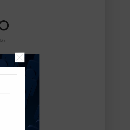
TO
lés