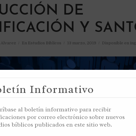
UCCIÓN DE
IFICACIÓN Y SAN
a Alvarez
En
Estudios Bíblicos
13 marzo, 2019
Disponible en ing
letín Informativo
ríbase al boletín informativo para recibir
ficaciones por correo electrónico sobre nuevos
dios bíblicos publicados en este sitio web.