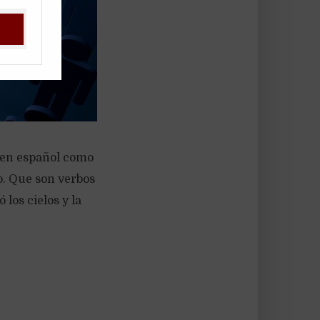
n en español como
lo. Que son verbos
los cielos y la