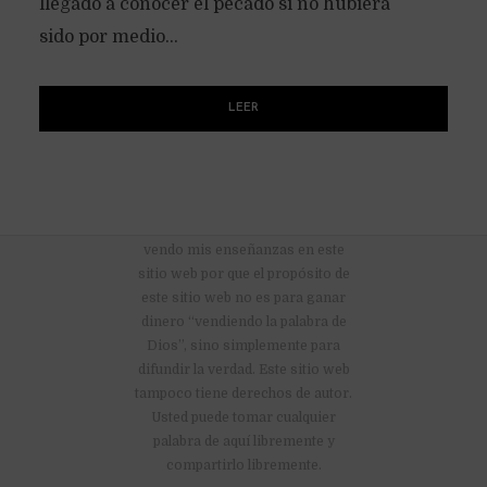
llegado a conocer el pecado si no hubiera
sido por medio...
LEER
No hay anuncios publicitarios ni
vendo mis enseñanzas en este
sitio web por que el propósito de
este sitio web no es para ganar
dinero “vendiendo la palabra de
Dios”, sino simplemente para
difundir la verdad. Este sitio web
tampoco tiene derechos de autor.
Usted puede tomar cualquier
palabra de aquí libremente y
compartirlo libremente.