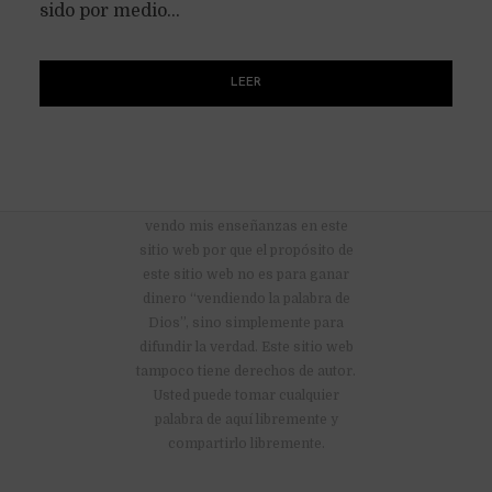
sido por medio...
LEER
No hay anuncios publicitarios ni
vendo mis enseñanzas en este
sitio web por que el propósito de
este sitio web no es para ganar
dinero “vendiendo la palabra de
Dios”, sino simplemente para
difundir la verdad. Este sitio web
tampoco tiene derechos de autor.
Usted puede tomar cualquier
palabra de aquí libremente y
compartirlo libremente.