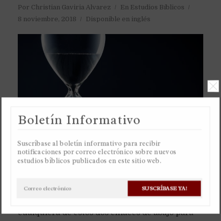
Por
Christian Gaviria Alvarez
En
Estudios Bíblicos
8 noviembre, 2018
Disponible en inglés
Boletín Informativo
Suscríbase al boletín informativo para recibir
notificaciones por correo electrónico sobre nuevos
estudios bíblicos publicados en este sitio web.
Recomiendo ver la hoja de cálculo de Google o
SUSCRÍBASE YA!
descargar la hoja de cálculo de Excel de
cualquiera de estos dos enlaces de abajo para