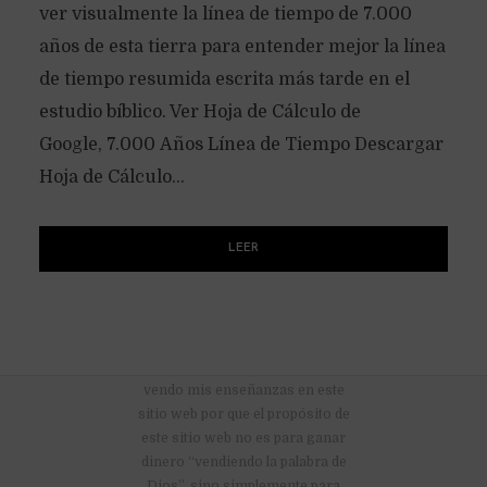
ver visualmente la línea de tiempo de 7.000
años de esta tierra para entender mejor la línea
de tiempo resumida escrita más tarde en el
estudio bíblico. Ver Hoja de Cálculo de
Google, 7.000 Años Línea de Tiempo Descargar
Hoja de Cálculo...
LEER
No hay anuncios publicitarios ni
vendo mis enseñanzas en este
sitio web por que el propósito de
este sitio web no es para ganar
dinero “vendiendo la palabra de
Dios”, sino simplemente para