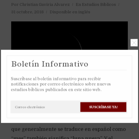
Por
Christian Gaviria Alvarez
En
Estudios Bíblicos
31 octubre, 2018
Disponible en inglés
Boletín Informativo
Suscríbase al boletín informativo para recibir
notificaciones por correo electrónico sobre nuevos
estudios bíblicos publicados en este sitio web.
El antiguo calendario de la Toráh es basado
SUSCRÍBASE YA!
únicamente en la luna, un calendario lunar.
Razón por la cual la palabra hebrea “jodesh”,
que generalmente se traduce en español como
“mes” también significa “luna nueva”. Y el