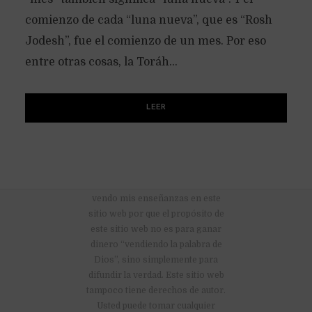
comienzo de cada “luna nueva”, que es “Rosh
Jodesh”, fue el comienzo de un mes. Por eso
entre otras cosas, la Toráh...
LEER
No hay anuncios publicitarios ni
vendo mis enseñanzas en este
sitio web por que el propósito de
este sitio web no es para ganar
dinero “vendiendo la palabra de
Dios”, sino simplemente para
difundir la verdad. Este sitio web
tampoco tiene derechos de autor.
Usted puede tomar cualquier