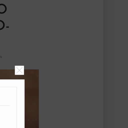
O
O-
és