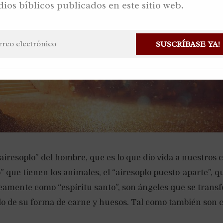
dios bíblicos publicados en este sitio web.
SUSCRÍBASE YA!
“airesoplo” del hombre, que es lo que dio vida a nuestros 
” que tienen los animales, el “airesoplo puesto-aparte”,
eamente como “espíritu santo”, son ángeles que se trans
lo de su forma de carne y huesos. Tal como también son c