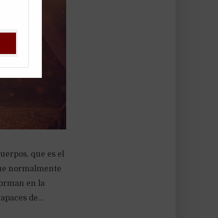
cuerpos, que es el
 que normalmente
forman en la
apaces de...