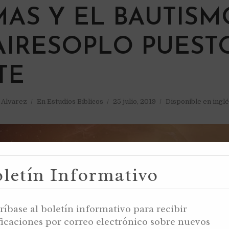
M
MAS Y EL BAUTISM
AIRESOPLO PUEST
TE
a Alvarez
En
Estudios Bíblicos
25 julio, 2019
Disponible en ingl
letín Informativo
ríbase al boletín informativo para recibir
ficaciones por correo electrónico sobre nuevos