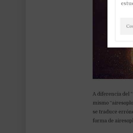
estu
A diferencia del 
mismo “airesoplo
se traduce errón
forma de airesop