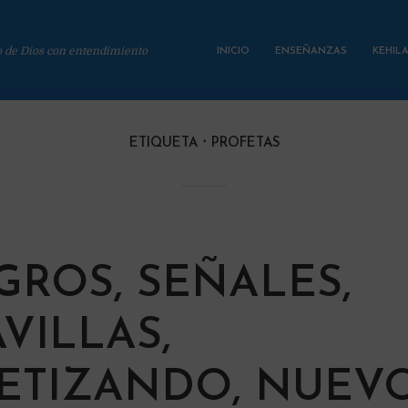
o de Dios con entendimiento
INICIO
ENSEÑANZAS
KEHIL
ETIQUETA
PROFETAS
GROS, SEÑALES,
VILLAS,
ETIZANDO, NUEV