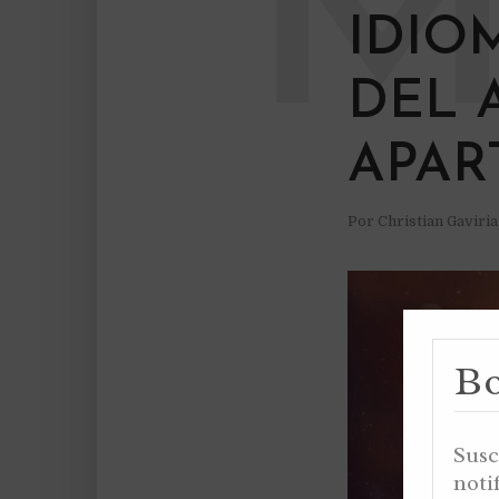
IDIO
DEL 
APAR
Por
Christian Gaviri
Bo
Susc
noti