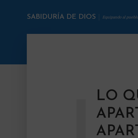
SABIDURÍA DE DIOS
Equipando al puebl
LO Q
L
APAR
APAR