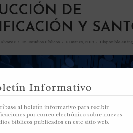
UCCIÓN DE
IFICACIÓN Y SAN
a Alvarez
En
Estudios Bíblicos
13 marzo, 2019
Disponible en ing
letín Informativo
ríbase al boletín informativo para recibir
ficaciones por correo electrónico sobre nuevos
dios bíblicos publicados en este sitio web.