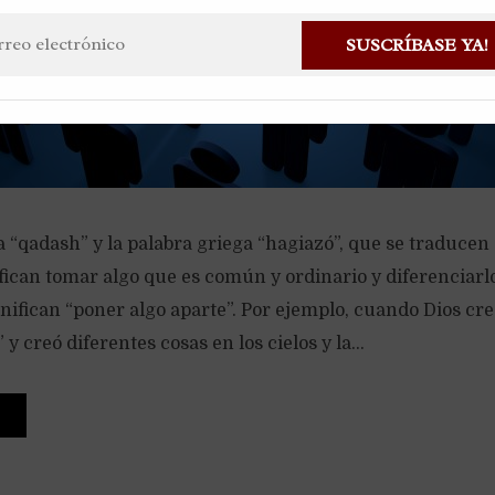
SUSCRÍBASE YA!
a “qadash” y la palabra griega “hagiazó”, que se traduce
nifican tomar algo que es común y ordinario y diferenciar
nifican “poner algo aparte”. Por ejemplo, cuando Dios creó 
” y creó diferentes cosas en los cielos y la...