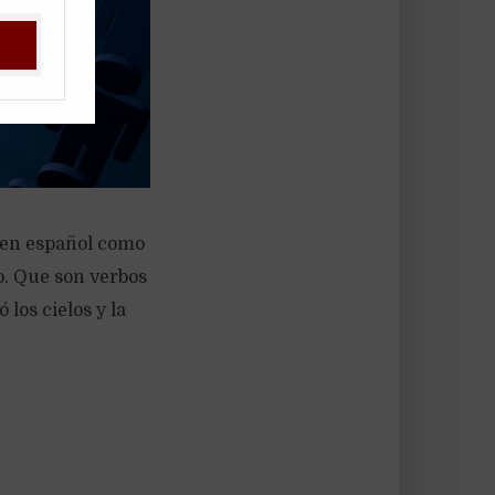
n en español como
lo. Que son verbos
los cielos y la