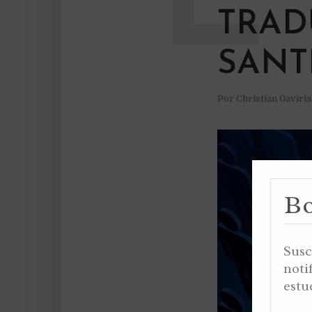
TRAD
SANT
Por
Christian Gaviri
Bo
Susc
noti
estu