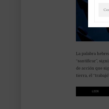
La palabra hebre
“santificar”, sig
de acción que sig
tierra, él “trabajó
LEER