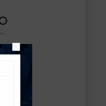
TO
lés