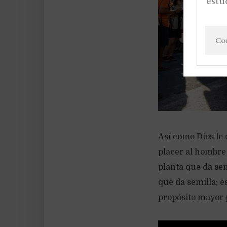
estu
Así como Dios le
placer al hombre 
planta que da semi
que da semilla; e
propósito mayor p