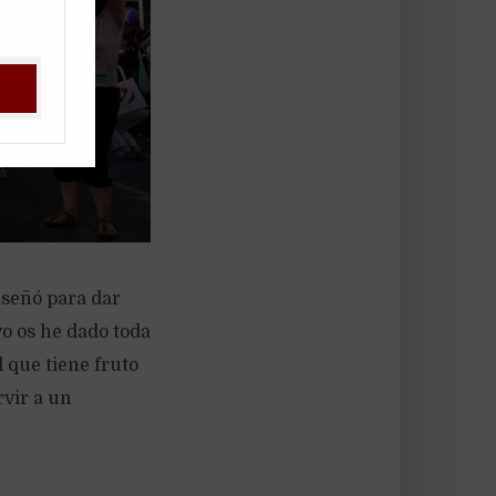
iseñó para dar
yo os he dado toda
l que tiene fruto
rvir a un