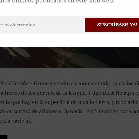
dios bíblicos publicados en este sitio web.
SUSCRÍBASE YA!
 dio al hombre frutas y verduras como comida, que Dios d
a través de los nervios de la lengua, Y dijo Dios: He aquí, 
lla que hay en la superficie de toda la tierra, y todo árbo
sto os servirá de alimento. Génesis 1:29 Y también para se
ara darle al...