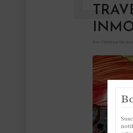
TRAV
INMO
Por
Christian Gaviri
Bo
Susc
noti