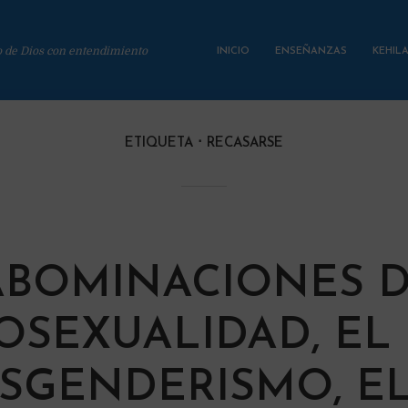
o de Dios con entendimiento
INICIO
ENSEÑANZAS
KEHIL
ETIQUETA
RECASARSE
ABOMINACIONES D
SEXUALIDAD, EL
SGENDERISMO, E