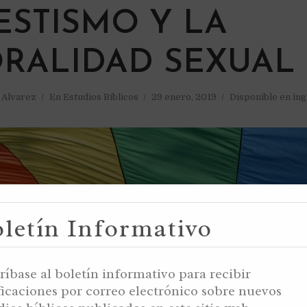
ESTISMO Y LA
RALIDAD SEXUAL
a Alvarez
En
Estudios Bíblicos
29 enero, 2019
Disponible en ing
letín Informativo
ríbase al boletín informativo para recibir
ficaciones por correo electrónico sobre nuevos