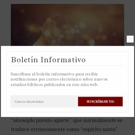
Boletín Informativo
Suscríbase al boletín informativo para recibir
notificaciones por correo electrónico sobre nuevos
estudios bíblicos publicados en este sitio web.
A diferencia del “airesoplo” del hombre, que es
SUSCRÍBASE YA!
lo que dio vida a nuestros cuerpos, que es el
mismo “airesoplo” que tienen los animales, el
“airesoplo puesto-aparte”, que normalmente se
traduce erróneamente como “espíritu santo”,