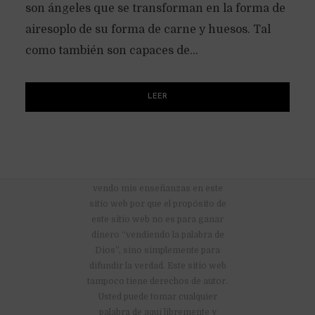
son ángeles que se transforman en la forma de
airesoplo de su forma de carne y huesos. Tal
como también son capaces de...
LEER
No hay anuncios publicitarios ni
vendo mis enseñanzas en este
sitio web por que el propósito de
este sitio web no es para ganar
dinero “vendiendo la palabra de
Dios”, sino simplemente para
difundir la verdad. Este sitio web
tampoco tiene derechos de autor.
Usted puede tomar cualquier
palabra de aquí libremente y