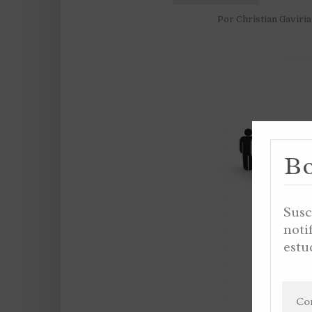
Por
Christian Gaviri
Bo
Susc
noti
estu