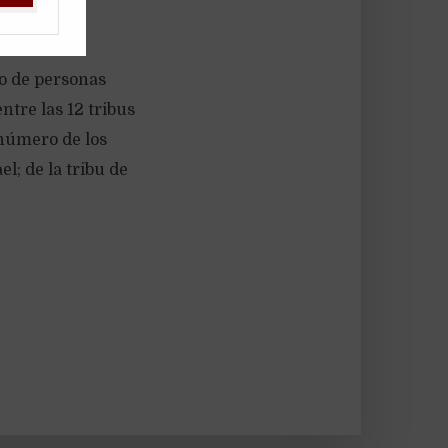
ro de personas
ntre las 12 tribus
l número de los
el; de la tribu de