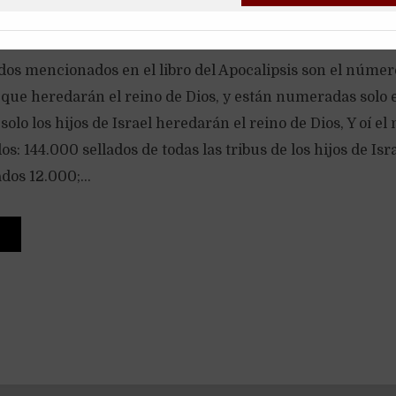
ados mencionados en el libro del Apocalipsis son el núme
s que heredarán el reino de Dios, y están numeradas solo e
solo los hijos de Israel heredarán el reino de Dios, Y oí e
s: 144.000 sellados de todas las tribus de los hijos de Isra
dos 12.000;...