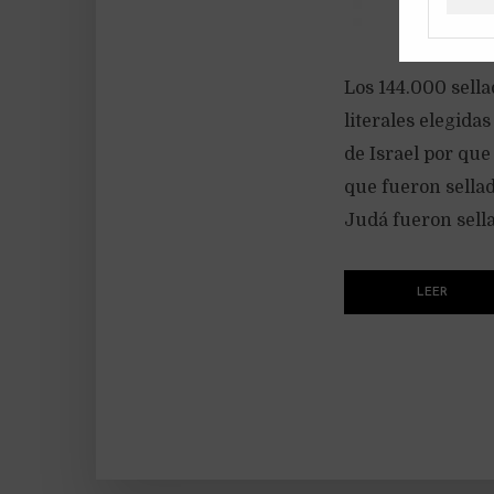
Los 144.000 sell
literales elegida
de Israel por que 
que fueron sellado
Judá fueron sella
LEER