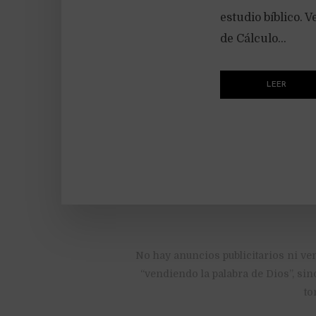
estudio bíblico. 
de Cálculo...
LEER
No hay anuncios publicitarios ni ve
“vendiendo la palabra de Dios”, sin
to