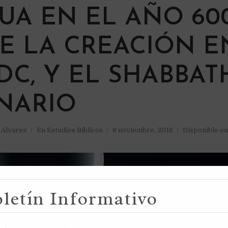
UA EN EL AÑO 60
E LA CREACIÓN E
 DC, Y EL SHABBAT
NARIO
a Alvarez
En
Estudios Bíblicos
8 noviembre, 2018
Disponible en
letín Informativo