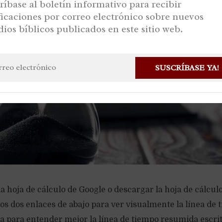
ríbase al boletín informativo para recibir
ficaciones por correo electrónico sobre nuevos
dios bíblicos publicados en este sitio web.
SUSCRÍBASE YA!
 hoja de cálculo de Google o descargar la hoja de cálcul
os dos enlaces de abajo para ver visualmente la línea de
ra para entender mejor la línea de tiempo resumida escri