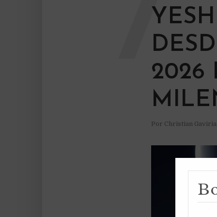
7
YESH
DESD
2026
MILE
Por
Christian Gaviri
Bo