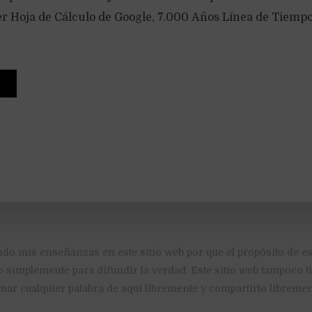
Ver Hoja de Cálculo de Google, 7.000 Años Línea de Tiemp
ndo mis enseñanzas en este sitio web por que el propósito de es
o simplemente para difundir la verdad. Este sitio web tampoco 
mar cualquier palabra de aquí libremente y compartirlo libremen