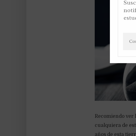
Susc
noti
estu
Recomiendo ver la
cualquiera de est
años de esta tier