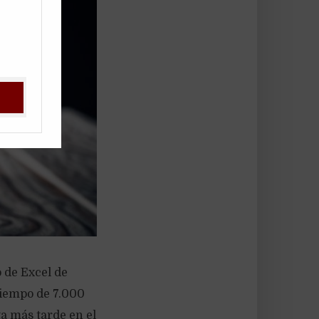
o de Excel de
 tiempo de 7.000
ta más tarde en el