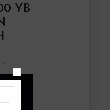
00 YB
N
H
 inglés