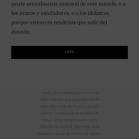
gente sexualmente inmoral de este mundo, o a
los avaros y estafadores, o a los idólatras,
porque entonces tendríais que salir del
mundo...
LEER
No hay anuncios publicitarios ni
vendo mis enseñanzas en este
sitio web por que el propósito de
este sitio web no es para ganar
dinero “vendiendo la palabra de
Dios”, sino simplemente para
difundir la verdad. Este sitio web
tampoco tiene derechos de autor.