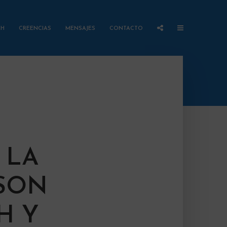
AH
CREENCIAS
MENSAJES
CONTACTO
 LA
 SON
H Y