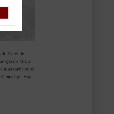
o de Excel de
 tiempo de 7.000
ta más tarde en el
o Descargar Hoja