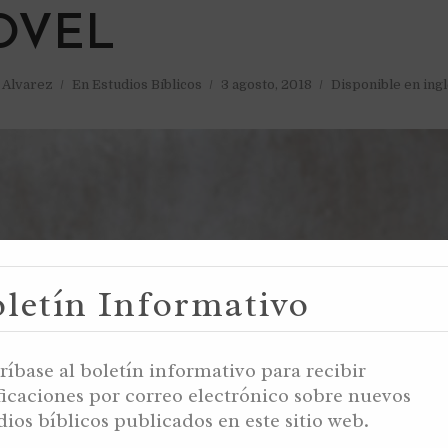
OVEL
a Alvarez
En
Estudios Bíblicos
3 agosto, 2018
Disponible en ing
letín Informativo
ríbase al boletín informativo para recibir
ficaciones por correo electrónico sobre nuevos
dios bíblicos publicados en este sitio web.