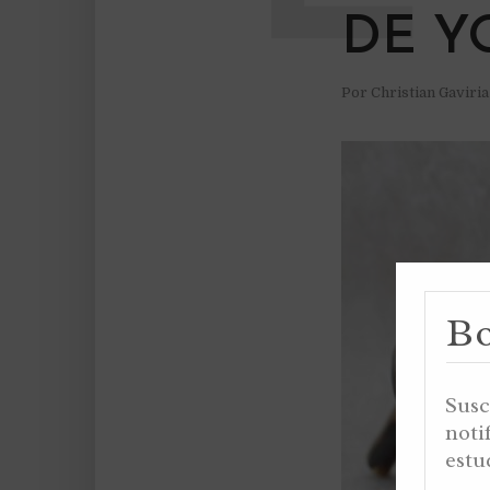
DE Y
Por
Christian Gaviri
Bo
Susc
noti
estu