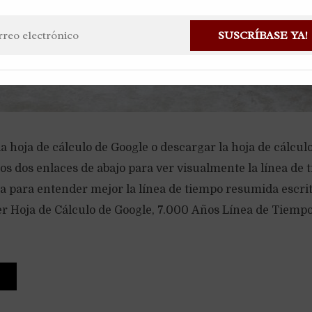
SUSCRÍBASE YA!
 hoja de cálculo de Google o descargar la hoja de cálcul
os dos enlaces de abajo para ver visualmente la línea de
ra para entender mejor la línea de tiempo resumida escri
Ver Hoja de Cálculo de Google, 7.000 Años Línea de Tiemp