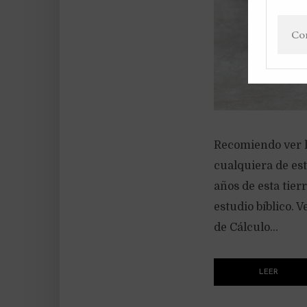
Recomiendo ver la
cualquiera de est
años de esta tier
estudio bíblico. 
de Cálculo...
LEER