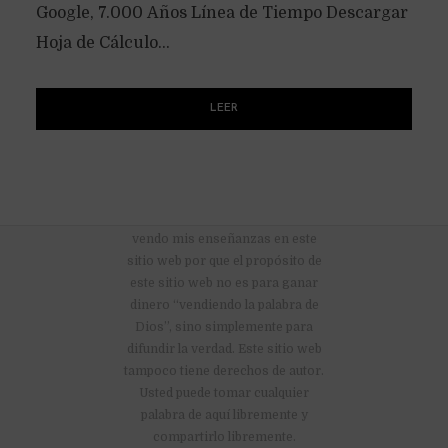
Google, 7.000 Años Línea de Tiempo Descargar
Hoja de Cálculo...
LEER
No hay anuncios publicitarios ni
vendo mis enseñanzas en este
sitio web por que el propósito de
este sitio web no es para ganar
dinero “vendiendo la palabra de
Dios”, sino simplemente para
difundir la verdad. Este sitio web
tampoco tiene derechos de autor.
Usted puede tomar cualquier
palabra de aquí libremente y
compartirlo libremente.