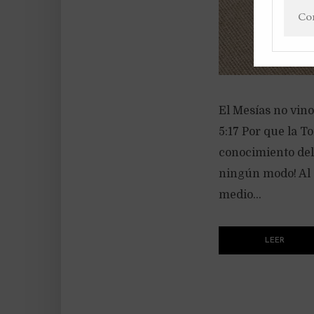
El Mesías no vino
5:17 Por que la T
conocimiento del
ningún modo! Al c
medio...
LEER