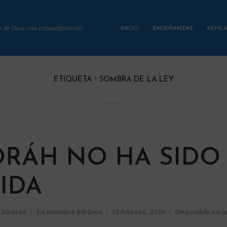
o de Dios con entendimiento
INICIO
ENSEÑANZAS
KEHIL
ETIQUETA
SOMBRA DE LA LEY
ORÁH NO HA SIDO
IDA
a Alvarez
En
Estudios Bíblicos
19 febrero, 2019
Disponible en i