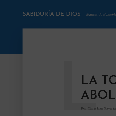
SABIDURÍA DE DIOS
Equipando al puebl
L
LA T
ABOL
Por
Christian Gaviri