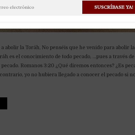
SUSCRÍBASE YA!
 a abolir la Toráh, No penséis que he venido para abolir 
oráh es el conocimiento de todo pecado, …pues a través de 
 pecado. Romanos 3:20 ¿Qué diremos entonces? ¿Es peca
ontrario, yo no hubiera llegado a conocer el pecado si n