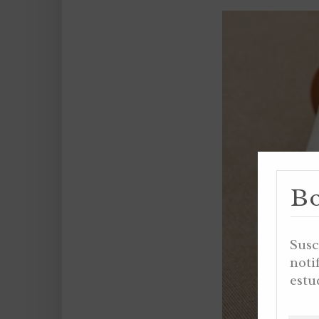
Bo
Susc
noti
estu