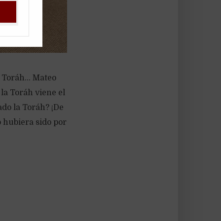
la Toráh… Mateo
la Toráh viene el
do la Toráh? ¡De
o hubiera sido por