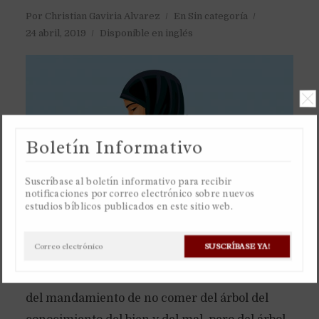
Por
Christian Gaviria Alvarez
En
Sin categoría
24 abril, 2019
Disponible en inglés
Boletín Informativo
Suscríbase al boletín informativo para recibir
notificaciones por correo electrónico sobre nuevos
estudios bíblicos publicados en este sitio web.
Lo que trajo la muerte al hombre no fue comer
del fruto del árbol del conocimiento del bien y
SUSCRÍBASE YA!
del mal, por que era un árbol del conocimiento,
no un árbol de la muerte, sino la transgresión
del mandamiento de no comer del árbol del