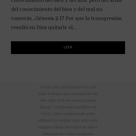
conocimiento del bien y del mal, pero del árbol
del conocimiento del bien y del mal no
comerás…Génesis 2:17 Por que la transgresión
resultó en Dios quitarle el...
LEER
No hay anuncios publicitarios ni
vendo mis enseñanzas en este
sitio web por que el propósito de
este sitio web no es para ganar
dinero “vendiendo la palabra de
Dios”, sino simplemente para
difundir la verdad. Este sitio web
tampoco tiene derechos de autor.
Usted puede tomar cualquier