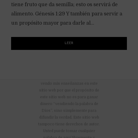
tiene fruto que da semilla; esto os servirá de
alimento. Génesis 1:29 Y también para servir a
un propósito mayor para darle al...
LEER
No hay anuncios publicitarios ni
vendo mis enseñanzas en este
sitio web por que el propósito de
este sitio web no es para ganar
dinero “vendiendo la palabra de
Dios”, sino simplemente para
difundir la verdad. Este sitio web
tampoco tiene derechos de autor.
Usted puede tomar cualquier
palabra de aquí libremente y