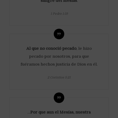
sangre del Mesías
.
1 Pedro 1:19
Al que no conoció pecado
, le hizo
pecado por nosotros, para que
fuéramos hechos justicia de Dios en él.
2 Corintios 5:21
…
Por que aun el Mesías, nuestra