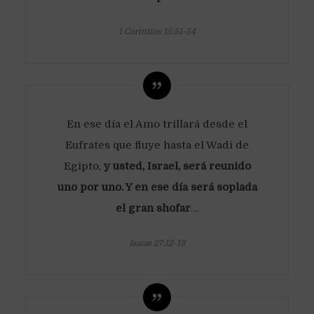
1 Corintios 15:51-54
En ese día el Amo trillará desde el
Eufrates que fluye hasta el Wadi de
Egipto,
y usted, Israel, será reunido
uno por uno. Y en ese día será soplada
el gran shofar
…
Isaías 27:12-13