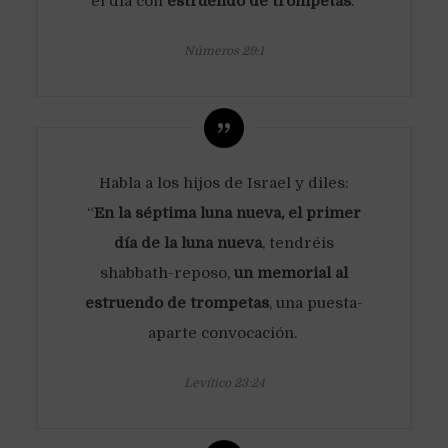
el día con
estruendo de trompetas
.
Números 29:1
Habla a los hijos de Israel y diles:
“
En la séptima luna nueva, el primer
día de la luna nueva
, tendréis
shabbath-reposo,
un memorial al
estruendo de trompetas
, una puesta-
aparte convocación.
Levítico 23:24