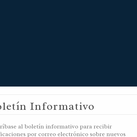
 29, 5997 YB /
letín Informativo
84 AM / ABRIL 
ríbase al boletín informativo para recibir
ficaciones por correo electrónico sobre nuevos