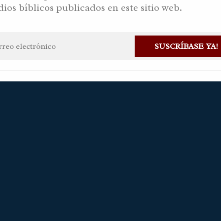
dios bíblicos publicados en este sitio web.
DC
SUSCRÍBASE YA!
ian Gaviria Alvarez
7 abril, 2024
Haz una pregunta
Disponible 