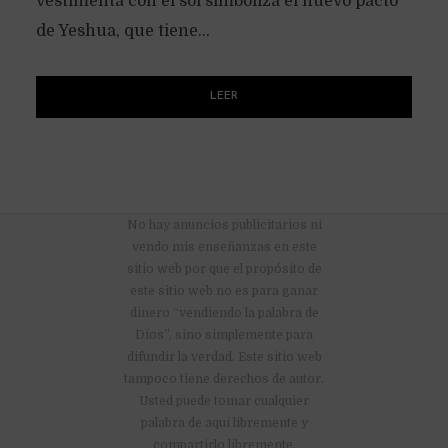
vestimenta con el sol simboliza el nuevo pacto
de Yeshua, que tiene...
LEER
No hay anuncios publicitarios ni
vendo mis enseñanzas en este
sitio web por que el propósito de
este sitio web no es para ganar
dinero “vendiendo la palabra de
Dios”, sino simplemente para
difundir la verdad. Este sitio web
tampoco tiene derechos de autor.
Usted puede tomar cualquier
palabra de aquí libremente y
compartirlo libremente.