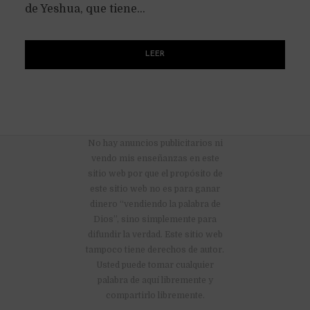
de Yeshua, que tiene...
LEER
No hay anuncios publicitarios ni
vendo mis enseñanzas en este
sitio web por que el propósito de
este sitio web no es para ganar
dinero “vendiendo la palabra de
Dios”, sino simplemente para
difundir la verdad. Este sitio web
tampoco tiene derechos de autor.
Usted puede tomar cualquier
palabra de aquí libremente y
compartirlo libremente.