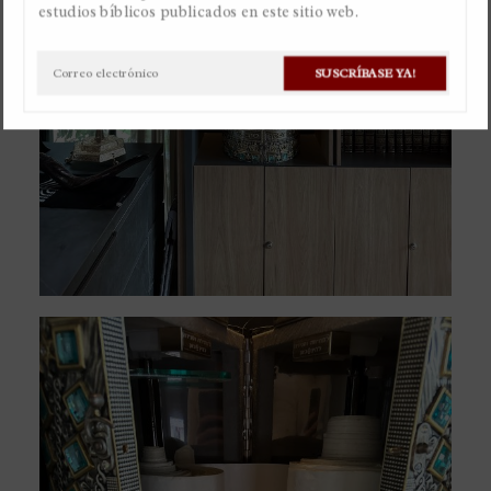
estudios bíblicos publicados en este sitio web.
Por
Christian Gaviria Alvarez
1 agosto, 2023
SUSCRÍBASE YA!
Haz una pregunta
Disponible en inglés