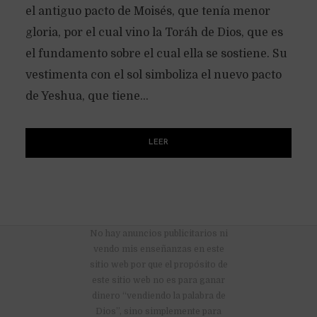
el antiguo pacto de Moisés, que tenía menor
gloria, por el cual vino la Toráh de Dios, que es
el fundamento sobre el cual ella se sostiene. Su
vestimenta con el sol simboliza el nuevo pacto
de Yeshua, que tiene...
LEER
No hay anuncios publicitarios ni
vendo mis enseñanzas en este
sitio web por que el propósito de
este sitio web no es para ganar
dinero “vendiendo la palabra de
Dios”, sino simplemente para