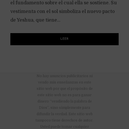
el fundamento sobre el cual ella se sostiene. Su
vestimenta con el sol simboliza el nuevo pacto
de Yeshua, que tiene...
LEER
No hay anuncios publicitarios ni
vendo mis enseñanzas en este
sitio web por que el propósito de
este sitio web no es para ganar
dinero “vendiendo la palabra de
Dios”, sino simplemente para
difundir la verdad. Este sitio web
tampoco tiene derechos de autor.
Usted puede tomar cualquier