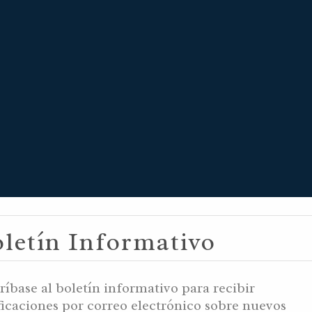
HVAN 13, 5996
letín Informativo
HVAN 13, 5783
ríbase al boletín informativo para recibir
ficaciones por correo electrónico sobre nuevos