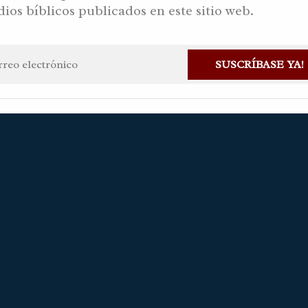
dios bíblicos publicados en este sitio web.
IEMBRE 7, 202
SUSCRÍBASE YA!
 Gaviria Alvarez
7 noviembre, 2022
Haz una pregunta
Disponib