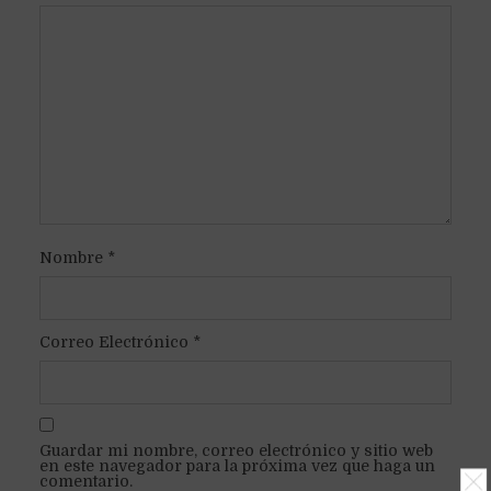
Nombre
*
Correo Electrónico
*
Guardar mi nombre, correo electrónico y sitio web
en este navegador para la próxima vez que haga un
comentario.