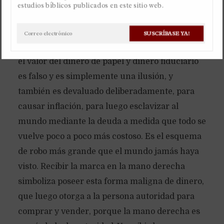
estudios bíblicos publicados en este sitio web.
Por
Christian Gaviria Alvarez
6 noviembre, 2023
SUSCRÍBASE YA!
Haz una pregunta
Disponible en inglés