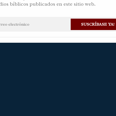
dios bíblicos publicados en este sitio web.
2022 DC
SUSCRÍBASE YA!
 Gaviria Alvarez
1 noviembre, 2022
Haz una pregunta
Disponib