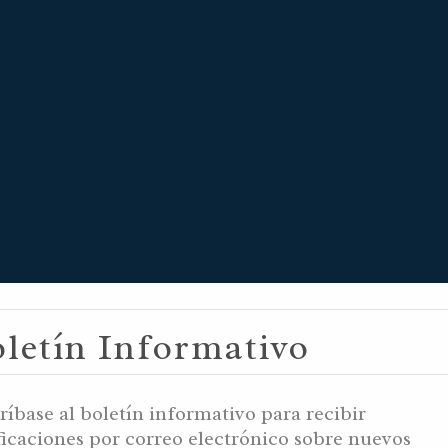
9, 5995 YB / E
letín Informativo
AM / SEPTIEMB
ríbase al boletín informativo para recibir
ficaciones por correo electrónico sobre nuevos