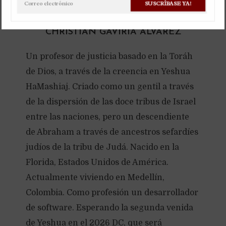
SUSCRÍBASE YA!
Haz una pregunta
Disponible en inglés
CHRISTIAN GAVIRIA ALVAREZ
Un profesor de justicia basado en la Toráh
de Dios, a través de la creencia en Yeshua
HaMashiaj. Criado como un gentil a través
de la dispersión de las doce tribus de Israel
entre las naciones, pero un descendiente
de Abraham a través de ancestros sefardíes
judíos de la tribu de Judá. Nacido en la
Florida, Estados Unidos de América.
Actualmente viviendo en Medellín,
Colombia. Como profesión un desarrollador
de software. Esperando la segunda venida
de Yeshua en el 2026 DC, que será