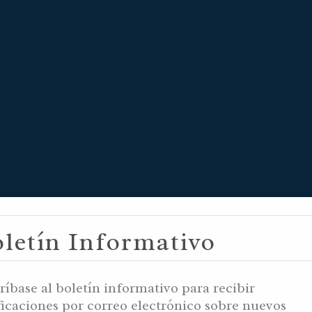
letín Informativo
 5998 YB / IYAR
ríbase al boletín informativo para recibir
ficaciones por correo electrónico sobre nuevos