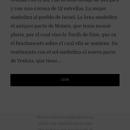
vestida con el sol, con la luna debajo de sus pies
y con una corona de 12 estrellas. La mujer
simboliza al pueblo de Israel. La luna simboliza
el antiguo pacto de Moisés, que tenía menor
gloria, por el cual vino la Toráh de Dios, que es
el fundamento sobre el cual ella se sostiene. Su
vestimenta con el sol simboliza el nuevo pacto
de Yeshua, que tiene...
LEER
No hay anuncios publicitarios ni
vendo mis enseñanzas en este