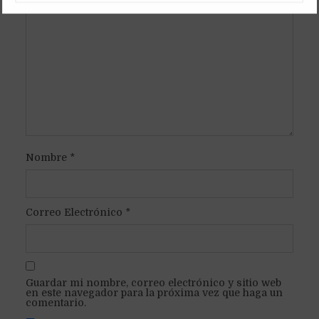
Nombre
*
Correo Electrónico
*
Guardar mi nombre, correo electrónico y sitio web
en este navegador para la próxima vez que haga un
comentario.