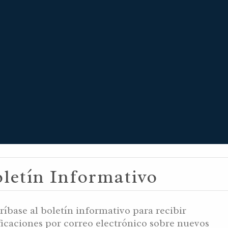
letín Informativo
8, 5999 YB / I
ríbase al boletín informativo para recibir
ficaciones por correo electrónico sobre nuevos