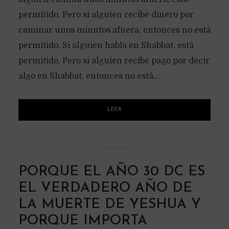
permitido. Pero si alguien recibe dinero por
caminar unos minutos afuera, entonces no está
permitido. Si alguien habla en Shabbat, está
permitido. Pero si alguien recibe pago por decir
algo en Shabbat, entonces no está...
LEER
PORQUE EL AÑO 30 DC ES
EL VERDADERO AÑO DE
LA MUERTE DE YESHUA Y
PORQUE IMPORTA