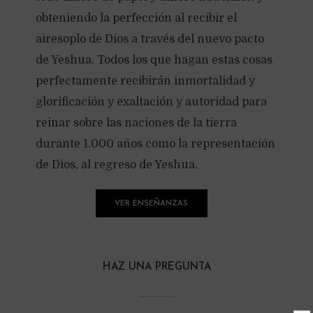
obteniendo la perfección al recibir el
airesoplo de Dios a través del nuevo pacto
de Yeshua. Todos los que hagan estas cosas
perfectamente recibirán inmortalidad y
glorificación y exaltación y autoridad para
reinar sobre las naciones de la tierra
durante 1.000 años como la representación
de Dios, al regreso de Yeshua.
VER ENSEÑANZAS
HAZ UNA PREGUNTA