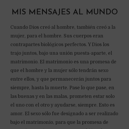
MIS MENSAJES AL MUNDO
Cuando Dios creó al hombre, también creó a la
mujer, para el hombre. Sus cuerpos eran
contrapartes biológicos perfectos. Y Dios los
trajo juntos, bajo una unión puesta-aparte, el
matrimonio. El matrimonio es una promesa de
que el hombre y la mujer sólo tendrán sexo
entre ellos, y que permanecerán juntos para
siempre, hasta la muerte. Pase lo que pase, en
las buenas y en las malas, prometen estar solo
el uno con el otro y ayudarse, siempre. Esto es
amor. El sexo sólo fue designado a ser realizado
bajo el matrimonio, para que la promesa de