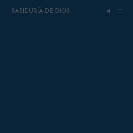
SABIDURÍA DE DIOS