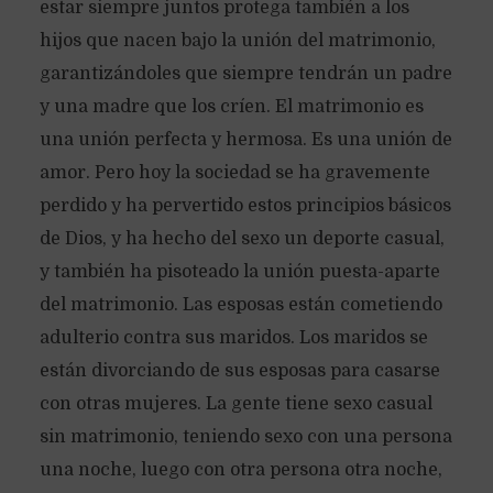
estar siempre juntos protega también a los
hijos que nacen bajo la unión del matrimonio,
garantizándoles que siempre tendrán un padre
y una madre que los críen. El matrimonio es
una unión perfecta y hermosa. Es una unión de
amor. Pero hoy la sociedad se ha gravemente
perdido y ha pervertido estos principios básicos
de Dios, y ha hecho del sexo un deporte casual,
y también ha pisoteado la unión puesta-aparte
del matrimonio. Las esposas están cometiendo
adulterio contra sus maridos. Los maridos se
están divorciando de sus esposas para casarse
con otras mujeres. La gente tiene sexo casual
sin matrimonio, teniendo sexo con una persona
una noche, luego con otra persona otra noche,