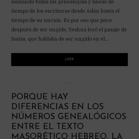
sumando todas las genealogías y líneas de
tiempo de los escrituras desde Adán hasta el
tiempo de su unción. Es por eso que poco
después de ser ungido, Yeshua leyó el pasaje de
Isaías, que hablaba de ser ungido en el...
LEER
PORQUE HAY
DIFERENCIAS EN LOS
NÚMEROS GENEALÓGICOS
ENTRE EL TEXTO
MASORÉTICO HEBREO, LA