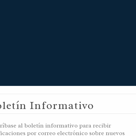
 17, 5996 YB /
letín Informativo
3 AM / FEBRERO
ríbase al boletín informativo para recibir
ficaciones por correo electrónico sobre nuevos