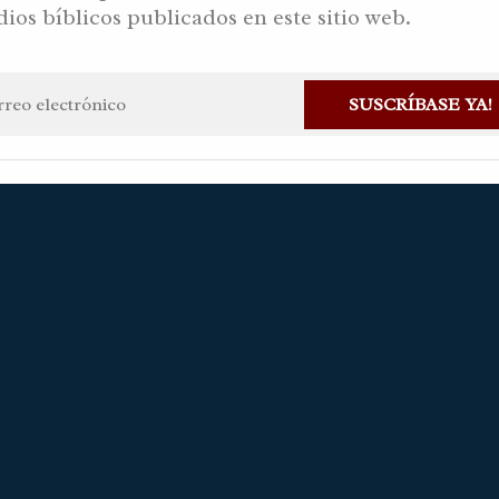
dios bíblicos publicados en este sitio web.
DC
SUSCRÍBASE YA!
n Gaviria Alvarez
6 febrero, 2023
Haz una pregunta
Disponible