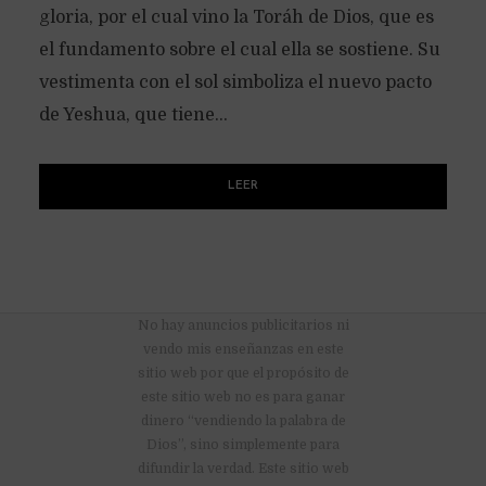
gloria, por el cual vino la Toráh de Dios, que es
el fundamento sobre el cual ella se sostiene. Su
vestimenta con el sol simboliza el nuevo pacto
de Yeshua, que tiene...
LEER
No hay anuncios publicitarios ni
vendo mis enseñanzas en este
sitio web por que el propósito de
este sitio web no es para ganar
dinero “vendiendo la palabra de
Dios”, sino simplemente para
difundir la verdad. Este sitio web