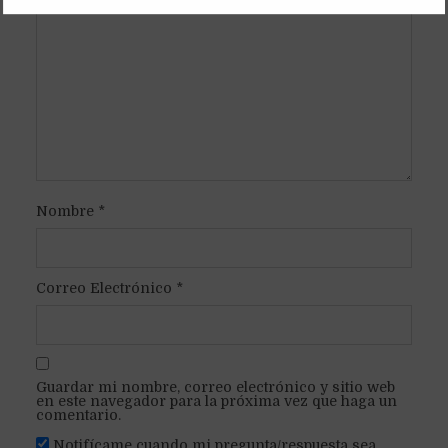
Nombre
*
Correo Electrónico
*
Guardar mi nombre, correo electrónico y sitio web
en este navegador para la próxima vez que haga un
comentario.
Notifícame cuando mi pregunta/respuesta sea