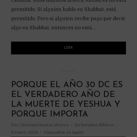
caminar unos minutos afuera, entonces no está
permitido. Si alguien habla en Shabbat, está
permitido. Pero si alguien recibe pago por decir
algo en Shabbat, entonces no está...
LEER
PORQUE EL AÑO 30 DC ES
EL VERDADERO AÑO DE
LA MUERTE DE YESHUA Y
PORQUE IMPORTA
Por
Christian Gaviria Alvarez
En
Estudios Bíblicos
9 enero, 2024
Disponible en inglés