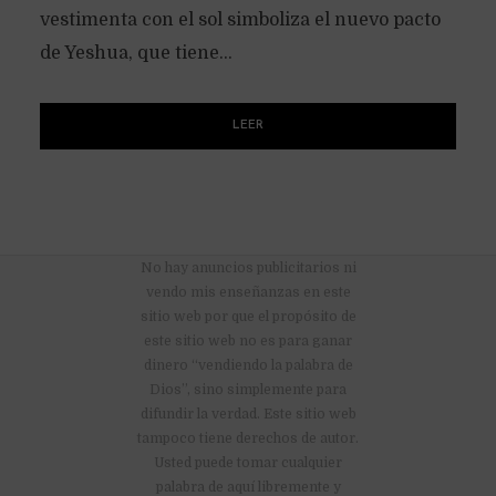
vestimenta con el sol simboliza el nuevo pacto
de Yeshua, que tiene...
LEER
No hay anuncios publicitarios ni
vendo mis enseñanzas en este
sitio web por que el propósito de
este sitio web no es para ganar
dinero “vendiendo la palabra de
Dios”, sino simplemente para
difundir la verdad. Este sitio web
tampoco tiene derechos de autor.
Usted puede tomar cualquier
palabra de aquí libremente y