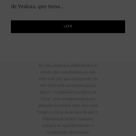
de Yeshua, que tiene...
LEER
No hay anuncios publicitarios ni
vendo mis enseñanzas en este
sitio web por que el propósito de
este sitio web no es para ganar
dinero “vendiendo la palabra de
Dios”, sino simplemente para
difundir la verdad. Este sitio web
tampoco tiene derechos de autor.
Usted puede tomar cualquier
palabra de aquí libremente y
compartirlo libremente.