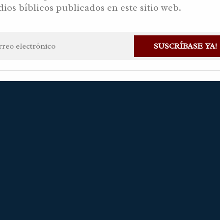
dios bíblicos publicados en este sitio web.
21, 2026 DC
SUSCRÍBASE YA!
an Gaviria Alvarez
Hace 2 meses
Haz una pregunta
Disponible