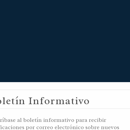
MUZ 7, 5999 
letín Informativo
 7, 5786 AM 
ríbase al boletín informativo para recibir
ficaciones por correo electrónico sobre nuevos