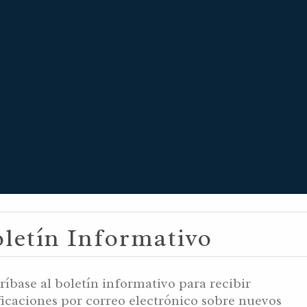
letín Informativo
1, 5996 YB / T
ríbase al boletín informativo para recibir
ficaciones por correo electrónico sobre nuevos