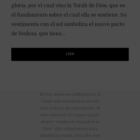
gloria, por el cual vino la Toráh de Dios, que es
el fundamento sobre el cual ella se sostiene. Su
vestimenta con el sol simboliza el nuevo pacto
de Yeshua, que tiene...
LEER
No hay anuncios publicitarios ni
vendo mis enseñanzas en este
sitio web por que el propósito de
este sitio web no es para ganar
dinero “vendiendo la palabra de
Dios”, sino simplemente para
difundir la verdad. Este sitio web