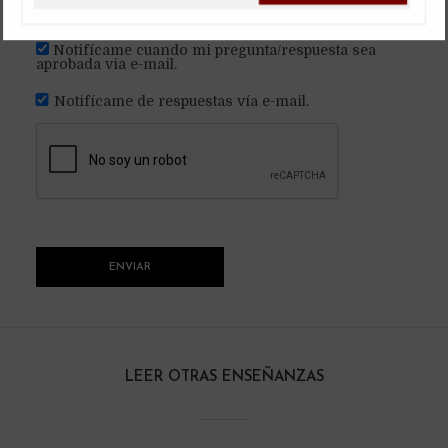
en este navegador para la próxima vez que haga un
comentario.
Notifícame cuando mi pregunta/respuesta sea
aprobada via e-mail.
Notifícame de respuestas vía e-mail.
LEER OTRAS ENSEÑANZAS