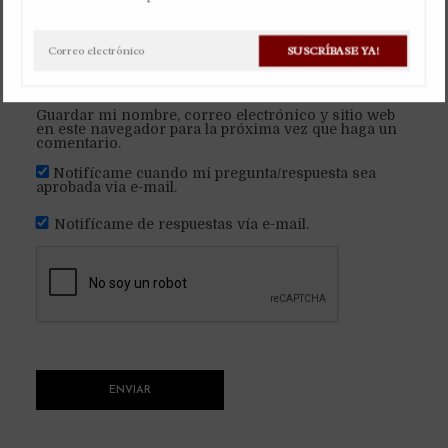
Correo Electrónico
*
Por
Christian Gaviria Alvarez
15 enero, 2023
SUSCRÍBASE YA!
Haz una pregunta
Disponible en inglés
Guardar mi nombre, correo electrónico y sitio web
en este navegador para la próxima vez que haga un
comentario.
Notifícame cuando mi pregunta/respuesta sea
aprobada via e-mail.
Notifícame de respuestas vía e-mail.