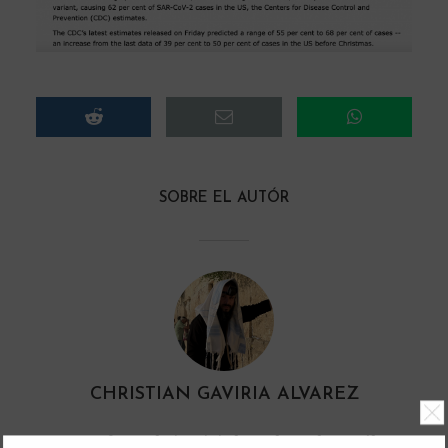
SOBRE EL AUTÓR
CHRISTIAN GAVIRIA ALVAREZ
Un profesor de justicia basado en la Toráh