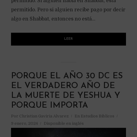
permitido. Si alguien habla en Shabbat, está
permitido. Pero si alguien recibe pago por decir
algo en Shabbat, entonces no está...
LEER
PORQUE EL AÑO 30 DC ES
EL VERDADERO AÑO DE
LA MUERTE DE YESHUA Y
PORQUE IMPORTA
Por
Christian Gaviria Alvarez
En
Estudios Bíblicos
9 enero, 2024
Disponible en inglés