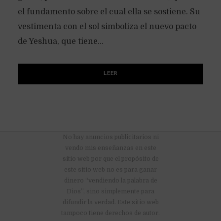
el fundamento sobre el cual ella se sostiene. Su
vestimenta con el sol simboliza el nuevo pacto
de Yeshua, que tiene...
LEER
No hay anuncios publicitarios ni
vendo mis enseñanzas en este
sitio web por que el propósito de
este sitio web no es para ganar
dinero “vendiendo la palabra de
Dios”, sino simplemente para
difundir la verdad. Este sitio web
tampoco tiene derechos de autor.