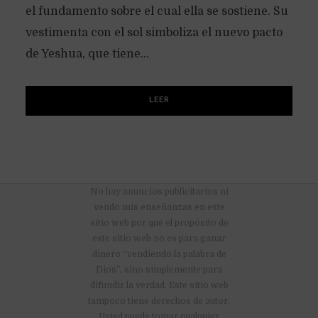
el fundamento sobre el cual ella se sostiene. Su
vestimenta con el sol simboliza el nuevo pacto
de Yeshua, que tiene...
LEER
No hay anuncios publicitarios ni
vendo mis enseñanzas en este
sitio web por que el propósito de
este sitio web no es para ganar
dinero “vendiendo la palabra de
Dios”, sino simplemente para
difundir la verdad. Este sitio web
tampoco tiene derechos de autor.
Usted puede tomar cualquier