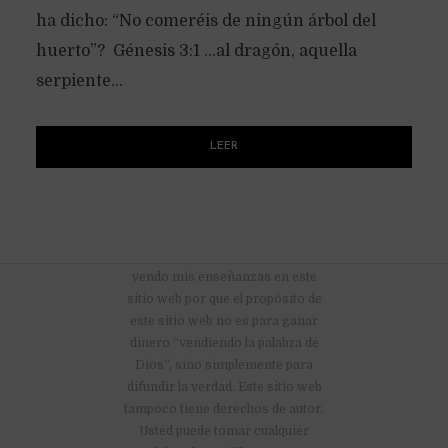
ha dicho: “No comeréis de ningún árbol del
huerto”? Génesis 3:1 …al dragón, aquella
serpiente...
LEER
No hay anuncios publicitarios ni
vendo mis enseñanzas en este
sitio web por que el propósito de
este sitio web no es para ganar
dinero “vendiendo la palabra de
Dios”, sino simplemente para
difundir la verdad. Este sitio web
tampoco tiene derechos de autor.
Usted puede tomar cualquier