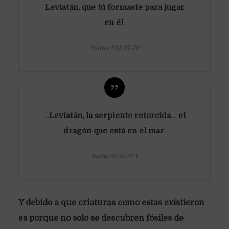
Leviatán, que tú formaste para jugar
en él
.
Salmo 104:25-26
…
Leviatán, la serpiente retorcida
…
el
dragón que está en el mar
.
Isaías 26:21-27:1
Y debido a que criaturas como estas existieron
es porque no solo se descubren fósiles de