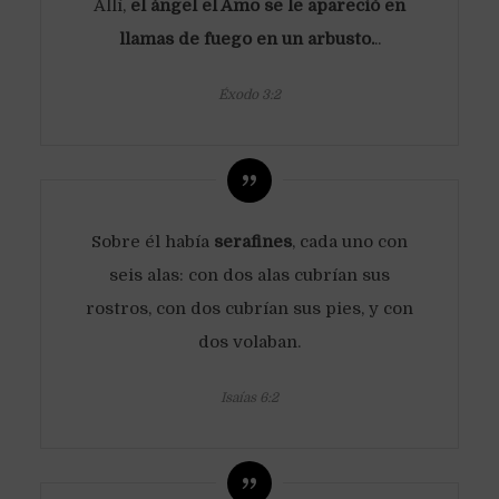
Allí,
el ángel el Amo se le apareció en
llamas de fuego en un arbusto.
..
Éxodo 3:2
Sobre él había
serafines
, cada uno con
seis alas: con dos alas cubrían sus
rostros, con dos cubrían sus pies, y con
dos volaban.
Isaías 6:2